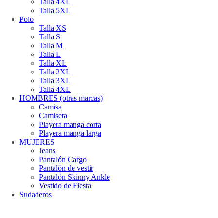
Talla 4XL
Talla 5XL
Polo
Talla XS
Talla S
Talla M
Talla L
Talla XL
Talla 2XL
Talla 3XL
Talla 4XL
HOMBRES (otras marcas)
Camisa
Camiseta
Playera manga corta
Playera manga larga
MUJERES
Jeans
Pantalón Cargo
Pantalón de vestir
Pantalón Skinny Ankle
Vestido de Fiesta
Sudaderos