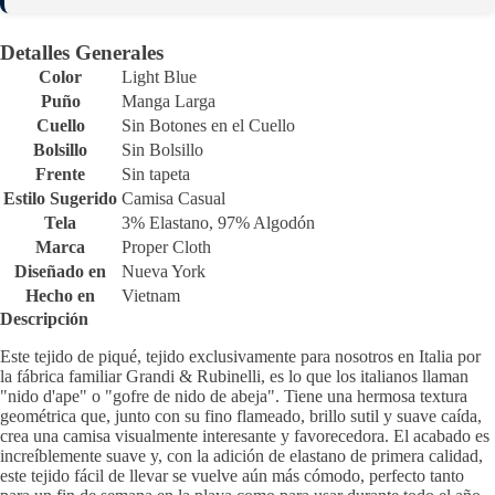
Detalles Generales
Color
Light Blue
Puño
Manga Larga
Cuello
Sin Botones en el Cuello
Bolsillo
Sin Bolsillo
Frente
Sin tapeta
Estilo Sugerido
Camisa Casual
Tela
3% Elastano, 97% Algodón
Marca
Proper Cloth
Diseñado en
Nueva York
Hecho en
Vietnam
Descripción
Este tejido de piqué, tejido exclusivamente para nosotros en Italia por
la fábrica familiar Grandi & Rubinelli, es lo que los italianos llaman
"nido d'ape" o "gofre de nido de abeja". Tiene una hermosa textura
geométrica que, junto con su fino flameado, brillo sutil y suave caída,
crea una camisa visualmente interesante y favorecedora. El acabado es
increíblemente suave y, con la adición de elastano de primera calidad,
este tejido fácil de llevar se vuelve aún más cómodo, perfecto tanto