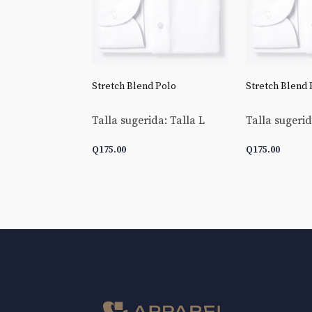
 Goldline End-
Stretch Blend Polo
Stretch Blend 
Talla sugerida: Talla L
Talla sugerid
da: Talla L
Q
175.00
Q
175.00
 CARRITO
AÑADIR AL CARRITO
AÑADIR AL 