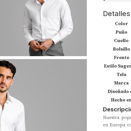
Detalles
Color
Puño
Cuello
Bolsillo
Frente
Estilo Suge
Tela
Marca
Diseñado 
Hecho e
Descripci
Nuestra popu
en Europa co