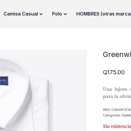
Camisa Casual
Polo
HOMBRES (otras marca
Greenwi
Q
175.00
Una lujosa 
para la ofici
SKU:
C2616PCF10
Categorías:
Cami
Sin existenci