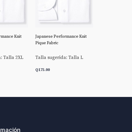
rmance Knit
Japanese Performance Knit
Stretch Broadclo
Pique Fabric
Talla sugerida:
: Talla 2XL
Talla sugerida: Talla L
Q
175.00
Q
175.00
ARRITO
AÑADIR AL CARRITO
AÑADIR AL C
rmación