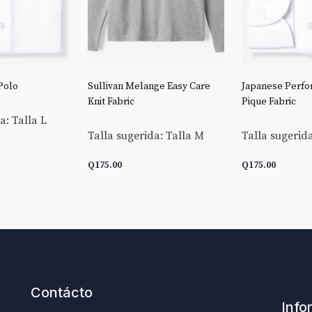
Polo
Sullivan Melange Easy Care
Japanese Perfo
Knit Fabric
Pique Fabric
a: Talla L
Talla sugerida: Talla M
Talla sugerida
Q
175.00
Q
175.00
CARRITO
AÑADIR AL CARRITO
AÑADIR AL C
Contácto
Info