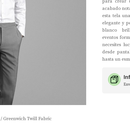
para crear 
acabado nota
esta tela un
elegante y p
blanco bri
eventos form
necesites lu
desde panta
hasta un esm
In
Env
/ Greenwich Twill Fabric