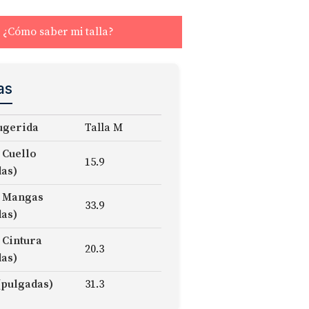
¿Cómo saber mi talla?
as
ugerida
Talla M
 Cuello
15.9
das)
 Mangas
33.9
das)
 Cintura
20.3
das)
(pulgadas)
31.3