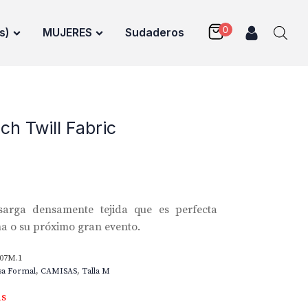
s)
MUJERES
Sudaderos
ch Twill Fabric
sarga densamente tejida que es perfecta
na o su próximo gran evento.
07M.1
sa Formal
,
CAMISAS
,
Talla M
as