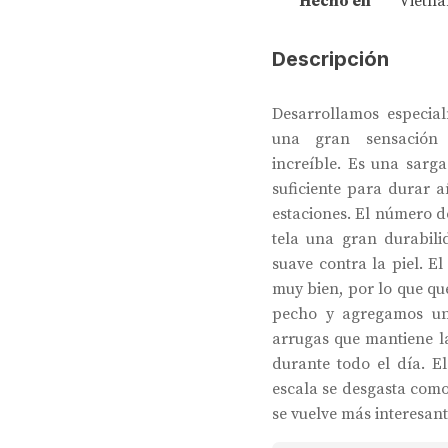
Hecho en
Vietn
Descripción
Desarrollamos especial
una gran sensación
increíble. Es una sarg
suficiente para durar a
estaciones. El número de
tela una gran durabil
suave contra la piel. E
muy bien, por lo que qu
pecho y agregamos un 
arrugas que mantiene la
durante todo el día. E
escala se desgasta como
se vuelve más interesan