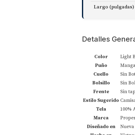
Largo (pulgadas)
Detalles Gener
Color
Light 
Puño
Manga
Cuello
Sin Bo
Bolsillo
Sin Bol
Frente
Sin ta
Estilo Sugerido
Camis
Tela
100% 
Marca
Proper
Diseñado en
Nueva