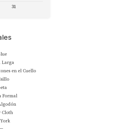
31
ales
Blue
 Larga
tones en el Cuello
sillo
peta
a Formal
Algodón
 Cloth
 York