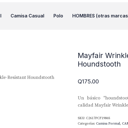
l
Camisa Casual
Polo
HOMBRES (otras marcas
Mayfair Wrinkl
Houndstooth
kle-Resistant Houndstooth
Q
175.00
Un básico "houndstoo
calidad Mayfair Wrinkle-
SKU:
C2617PCF1986S
Categorías:
Camisa Formal
,
CA