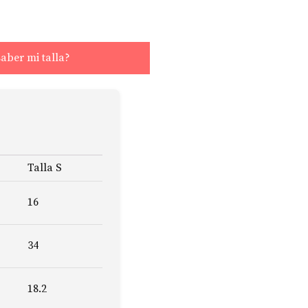
aber mi talla?
Talla S
16
34
18.2