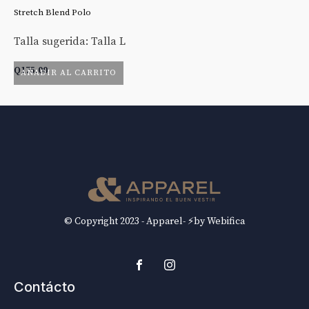
Stretch Blend Polo
St
Talla sugerida: Talla L
Ta
Q
175.00
Q
AÑADIR AL CARRITO
© Copyright 2023 - Apparel- ⚡by Webifica
Contácto