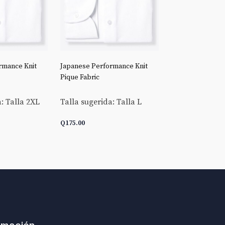
rmance Knit
Japanese Performance Knit
Stretch Broadclo
Pique Fabric
Talla sugerida:
: Talla 2XL
Talla sugerida: Talla L
Q
175.00
Q
175.00
ARRITO
AÑADIR AL CARRITO
AÑADIR AL C