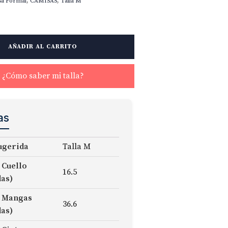
sa Formal
,
CAMISAS
,
Talla M
AÑADIR AL CARRITO
¿Cómo saber mi talla?
as
ugerida
Talla M
 Cuello
16.5
das)
 Mangas
36.6
das)