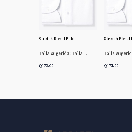
 Goldline End-
Stretch Blend Polo
Stretch Blend 
Talla sugerida: Talla L
Talla sugerid
da: Talla L
Q
175.00
Q
175.00
 CARRITO
AÑADIR AL CARRITO
AÑADIR AL 