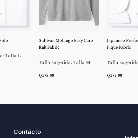
Polo
Sullivan Melange Easy Care
Japanese Perfo
Knit Fabric
Pique Fabric
a: Talla L
Talla sugerida: Talla M
Talla sugerida
Q
175.00
Q
175.00
CARRITO
AÑADIR AL CARRITO
AÑADIR AL C
Contácto