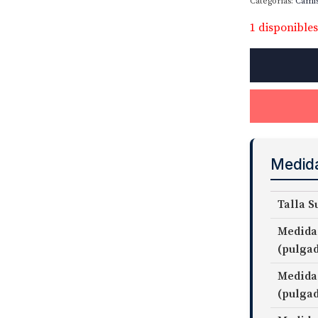
Categorías:
Cami
1 disponibles
Mayfair
Wrinkle-
Resistant
Pencil
Stripe
cantidad
Medid
Talla S
Medida
(pulga
Medida
(pulga