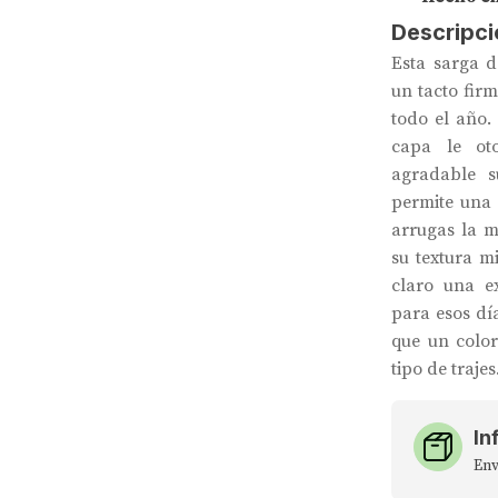
Descripci
Esta sarga d
un tacto fir
todo el año.
capa le ot
agradable s
permite una 
arrugas la ma
su textura m
claro una ex
para esos dí
que un color
tipo de trajes
In
Env