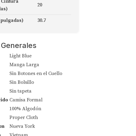
 Cintura
20
das)
(pulgadas)
30.7
 Generales
Light Blue
Manga Larga
Sin Botones en el Cuello
Sin Bolsillo
Sin tapeta
rido
Camisa Formal
100% Algodón
Proper Cloth
en
Nueva York
n
Vietnam