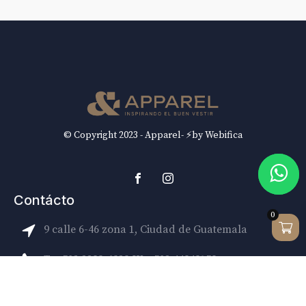
© Copyright 2023 - Apparel- ⚡by Webifica
Contácto
0
9 calle 6-46 zona 1, Ciudad de Guatemala
T: +502 2293-6323
W: +502 44949159
info@andapparelguatemala.com