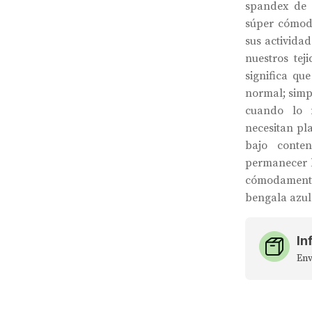
spandex de 
súper cómod
sus actividad
nuestros tej
significa qu
normal; simp
cuando lo n
necesitan p
bajo conte
permanecer l
cómodament
bengala azul 
In
Env