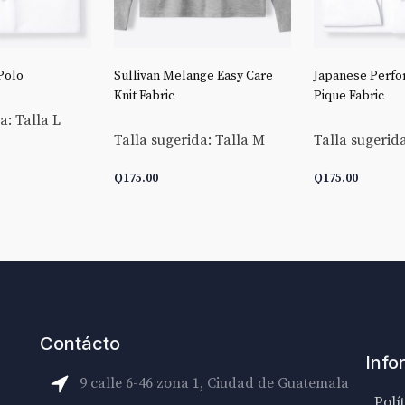
Polo
Sullivan Melange Easy Care
Japanese Perfo
Knit Fabric
Pique Fabric
a: Talla L
Talla sugerida: Talla M
Talla sugerida
Q
175.00
Q
175.00
CARRITO
AÑADIR AL CARRITO
AÑADIR AL C
Contácto
Info
9 calle 6-46 zona 1, Ciudad de Guatemala
Polí