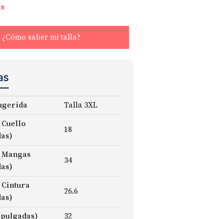
as
¿Cómo saber mi talla?
as
ugerida
Talla 3XL
 Cuello
18
das)
 Mangas
34
das)
 Cintura
26.6
das)
(pulgadas)
32