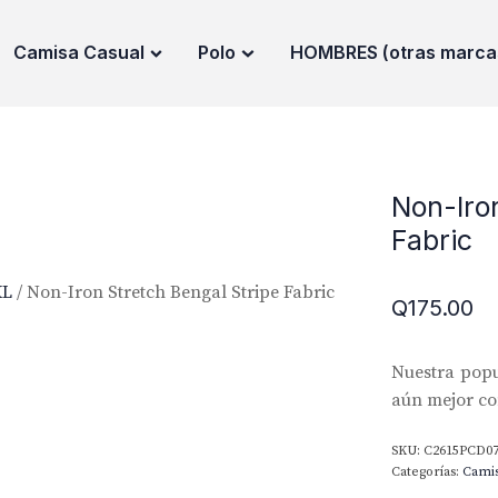
Camisa Casual
Polo
HOMBRES (otras marca
Non-Iro
Fabric
XL
/ Non-Iron Stretch Bengal Stripe Fabric
Q
175.00
Nuestra popu
aún mejor con
SKU:
C2615PCD0
Categorías:
Cami