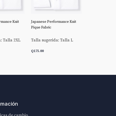
rmance Knit
Japanese Performance Knit
Stretch Broadclo
Pique Fabric
Talla sugerida:
: Talla 2XL
Talla sugerida: Talla L
Q
175.00
Q
175.00
ARRITO
AÑADIR AL CARRITO
AÑADIR AL C
rmación
ticas de cambio