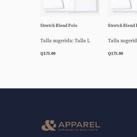
 Goldline End-
Stretch Blend Polo
Stretch Blend 
Talla sugerida: Talla L
Talla sugerid
da: Talla L
Q
175.00
Q
175.00
 CARRITO
AÑADIR AL CARRITO
AÑADIR AL 