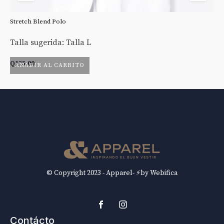
Stretch Blend Polo
St
Talla sugerida: Talla L
Ta
Q
175.00
Q
AÑADIR AL CARRITO
© Copyright 2023 - Apparel- ⚡by Webifica
Contácto