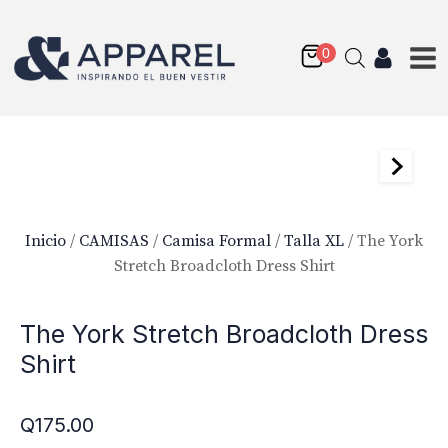
Inicio
/
CAMISAS
/
Camisa Formal
/
Talla XL
/ The York
Stretch Broadcloth Dress Shirt
Reda Merino Wool
The York Stretch Broadcloth Dress
Q
224.50
Shirt
+
AGREGAR
Q
175.00