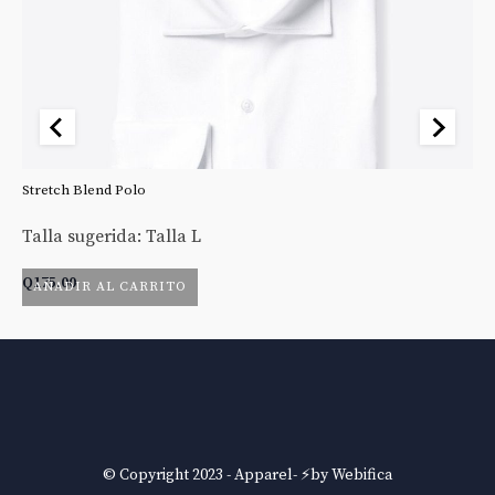
Stretch Blend Polo
St
Talla sugerida: Talla L
Ta
Q
175.00
Q
AÑADIR AL CARRITO
© Copyright 2023 - Apparel- ⚡by Webifica