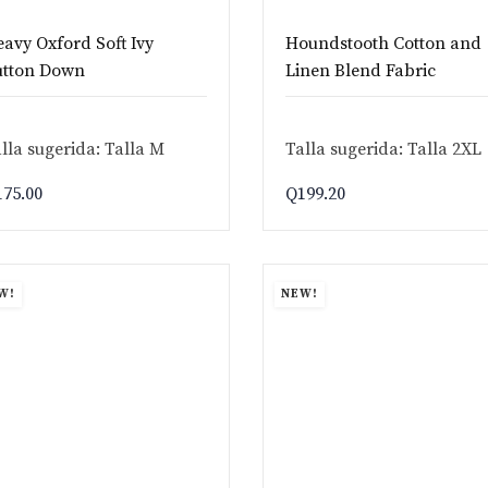
avy Oxford Soft Ivy
Houndstooth Cotton and
utton Down
Linen Blend Fabric
lla sugerida: Talla M
Talla sugerida: Talla 2XL
175.00
Q
199.20
W!
NEW!