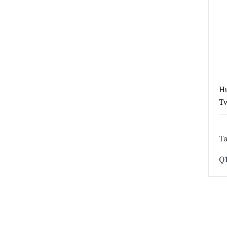
Hu
Tw
Ta
Q