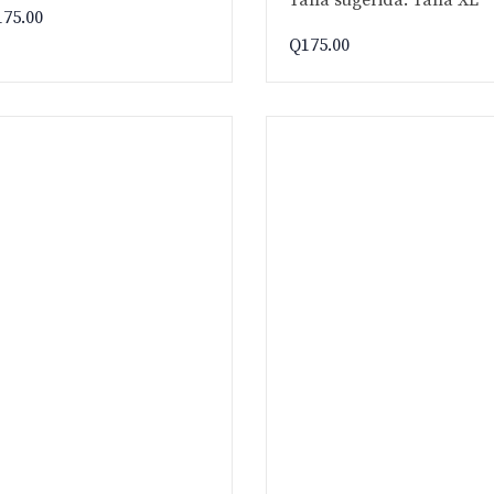
175.00
Q
175.00