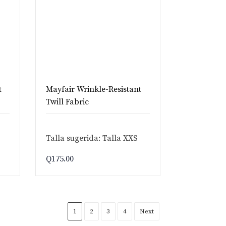
t
Mayfair Wrinkle-Resistant
Twill Fabric
Talla sugerida: Talla XXS
Q
175.00
1
2
3
4
Next