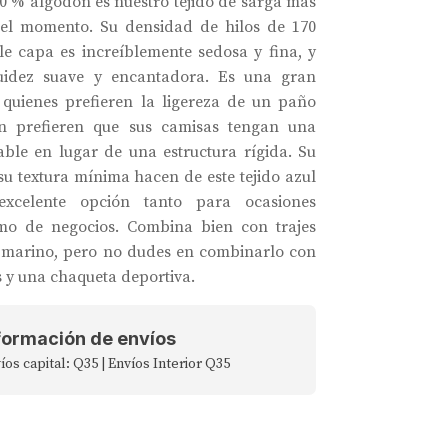
00 % algodón es nuestro tejido de sarga más
 el momento. Su densidad de hilos de 170
le capa es increíblemente sedosa y fina, y
luidez suave y encantadora. Es una gran
quienes prefieren la ligereza de un paño
n prefieren que sus camisas tengan una
ble en lugar de una estructura rígida. Su
y su textura mínima hacen de este tejido azul
excelente opción tanto para ocasiones
mo de negocios. Combina bien con trajes
l marino, pero no dudes en combinarlo con
s y una chaqueta deportiva.
formación de envíos
íos capital: Q35 | Envíos Interior Q35