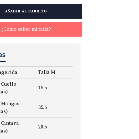
AÑADIR AL CARRITO
¿Cómo saber mi talla?
as
ugerida
Talla M
 Cuello
15.5
das)
 Mangas
35.6
das)
 Cintura
20.5
das)