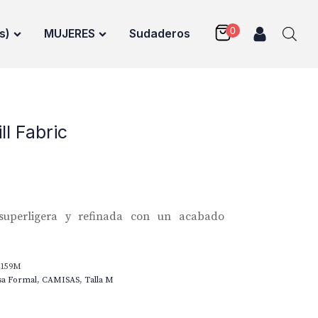
s)
MUJERES
Sudaderos
ll Fabric
superligera y refinada con un acabado
4159M
sa Formal
,
CAMISAS
,
Talla M