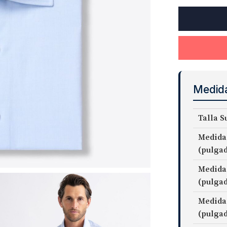
170s
Twill
Fabric
cantidad
Medid
Talla S
Medida
(pulga
Medida
(pulga
Medida
(pulga