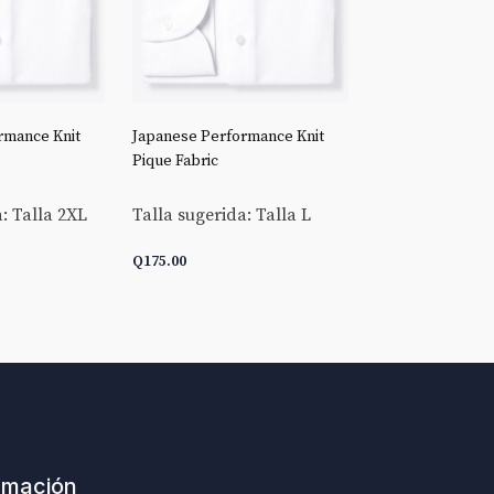
rmance Knit
Japanese Performance Knit
Stretch Broadclo
Pique Fabric
Talla sugerida:
: Talla 2XL
Talla sugerida: Talla L
Q
175.00
Q
175.00
ARRITO
AÑADIR AL CARRITO
AÑADIR AL C
rmación