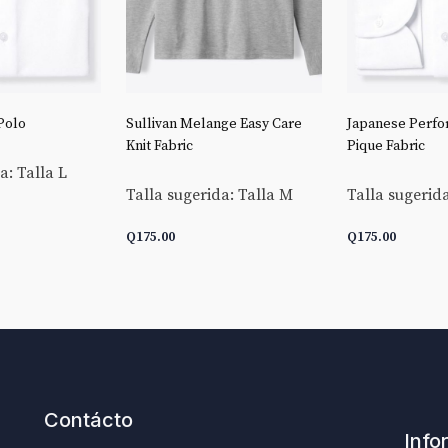
Polo
Sullivan Melange Easy Care
Japanese Perfo
Knit Fabric
Pique Fabric
a: Talla L
Talla sugerida: Talla M
Talla sugerida
Q
175.00
Q
175.00
CARRITO
AÑADIR AL CARRITO
AÑADIR AL C
Contácto
Info