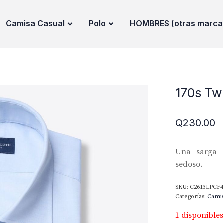
Camisa Casual
Polo
HOMBRES (otras marca
170s Twi
Q
230.00
Una sarga 
sedoso.
SKU:
C2613LPCF
Categorías:
Cami
1 disponibles