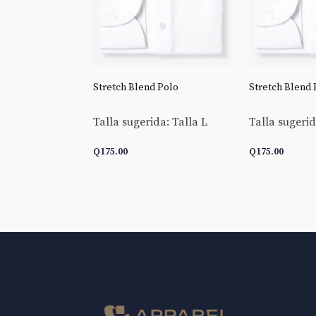
 Goldline End-
Stretch Blend Polo
Stretch Blend 
Talla sugerida: Talla L
Talla sugerid
da: Talla L
Q
175.00
Q
175.00
 CARRITO
AÑADIR AL CARRITO
AÑADIR AL 