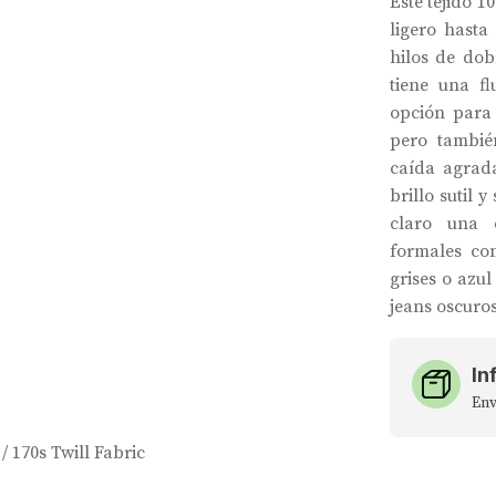
Este tejido 1
ligero hasta
hilos de dob
tiene una f
opción para 
pero tambié
caída agrada
brillo sutil 
claro una 
formales co
grises o azu
jeans oscuro
In
Env
/ 170s Twill Fabric