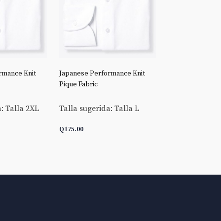
rmance Knit
Japanese Performance Knit
Stretch Broadclo
Pique Fabric
Talla sugerida:
: Talla 2XL
Talla sugerida: Talla L
Q
175.00
Q
175.00
ARRITO
AÑADIR AL CARRITO
AÑADIR AL C