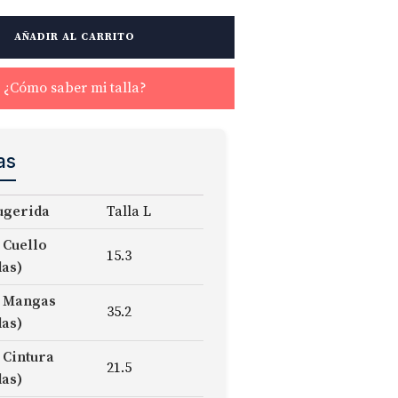
AÑADIR AL CARRITO
¿Cómo saber mi talla?
as
ugerida
Talla L
 Cuello
15.3
das)
 Mangas
35.2
das)
 Cintura
21.5
das)