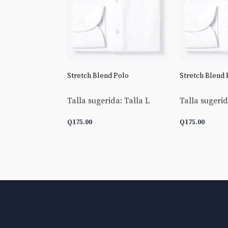
 Goldline End-
Stretch Blend Polo
Stretch Blend 
Talla sugerida: Talla L
Talla sugerid
da: Talla L
Q
175.00
Q
175.00
 CARRITO
AÑADIR AL CARRITO
AÑADIR AL 