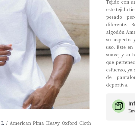
Tejido con u
este tejido t
pesado per
diferente. R
algodón Amer
su aspecto 
uso. Este en
suave, y su 
que pertenec
esfuerzo, ya 
de pantalo
deportiva.
In
Env
 L
/ American Pima Heavy Oxford Cloth