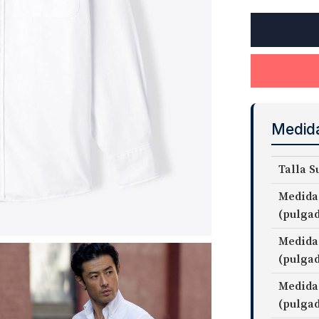
American
Pima
Heavy
Oxford
Cloth
Fabric
cantidad
Medid
Talla S
Medida
(pulga
Medida
(pulga
Medida
(pulga