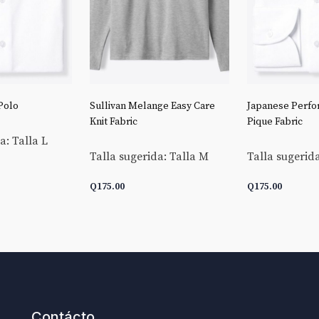
Polo
Sullivan Melange Easy Care
Japanese Perfo
Knit Fabric
Pique Fabric
a: Talla L
Talla sugerida: Talla M
Talla sugerida
Q
175.00
Q
175.00
CARRITO
AÑADIR AL CARRITO
AÑADIR AL C
Contácto