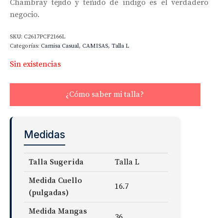
Chambray tejido y teñido de índigo es el verdadero
negocio.
SKU:
C2617PCF2166L
Categorías:
Camisa Casual
,
CAMISAS
,
Talla L
Sin existencias
¿Cómo saber mi talla?
Medidas
Talla Sugerida
Talla L
Medida Cuello
16.7
(pulgadas)
Medida Mangas
36