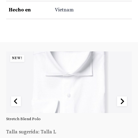
Hecho en
Vietnam
NEW!
Stretch Blend Polo
St
Talla sugerida: Talla L
Ta