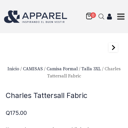
Inicio
/
CAMISAS
/
Camisa Formal
/
Talla 3XL
/ Charles
Tattersall Fabric
Washed Heavy Oxford
Charles Tattersall Fabric
Q
175.00
+
AGREGAR
Q
175.00