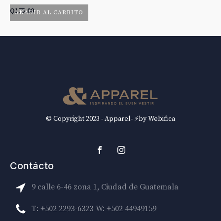
Q
175.00
Q
AÑADIR AL CARRITO
© Copyright 2023 - Apparel- ⚡by Webifica
Contácto
9 calle 6-46 zona 1, Ciudad de Guatemala
T: +502 2293-6323
W: +502 44949159