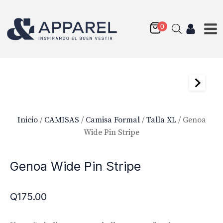
Inicio
/
CAMISAS
/
Camisa Formal
/
Talla XL
/ Genoa
Wide Pin Stripe
Lafayette Twill Fabric
Genoa Wide Pin Stripe
Q
175.00
+
AGREGAR
Q
175.00