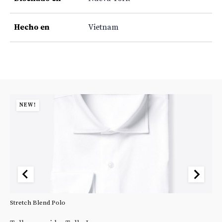
Hecho en
Vietnam
NEW!
Stretch Blend Polo
St