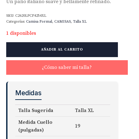
Un paño italiano suave y bellamente refinado.
SKU:
C2620LPCF4254XL
Categorías:
Camisa Formal
,
CAMISAS
,
Talla XL
1 disponibles
Genoa
AÑADIR AL CARRITO
Wide
Pin
Stripe
¿Cómo saber mi talla?
cantidad
Medidas
Talla Sugerida
Talla XL
Medida Cuello
19
(pulgadas)