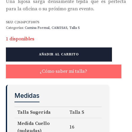
Una lujosa sarga densamente tejida que es perfecta
para la oficina o su próximo gran evento.
SKU:
C2616PCF1007S
Categorías:
Camisa Formal
,
CAMISAS
,
Talla S
1 disponibles
Greenwich
AÑADIR AL CARRITO
Twill
Fabric
cantidad
¿Cómo saber mi talla?
Medidas
Talla Sugerida
Talla S
Medida Cuello
16
(pulgadas)