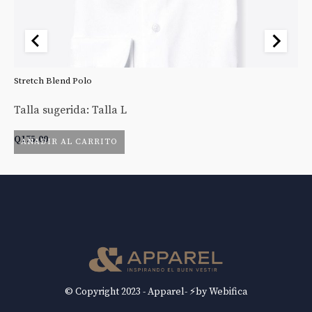
Stretch Blend Polo
St
Talla sugerida: Talla L
Ta
Q
175.00
Q
AÑADIR AL CARRITO
© Copyright 2023 - Apparel- ⚡by Webifica