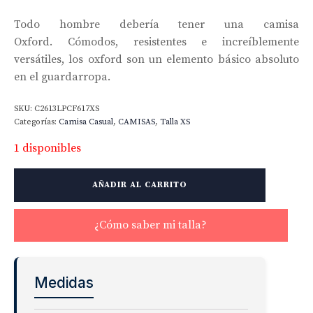
Todo hombre debería tener una camisa
Oxford. Cómodos, resistentes e increíblemente
versátiles, los oxford son un elemento básico absoluto
en el guardarropa.
SKU:
C2613LPCF617XS
Categorías:
Camisa Casual
,
CAMISAS
,
Talla XS
1 disponibles
Heavy
AÑADIR AL CARRITO
Oxford
Soft
Ivy
¿Cómo saber mi talla?
Button
Down
cantidad
Medidas