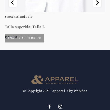
Stretch Blend Polo
St
Talla sugerida: Talla L
Ta
Q
175.00
Q
AÑADIR AL CARRITO
© Copyright 2023 - Apparel- ⚡by Webifica