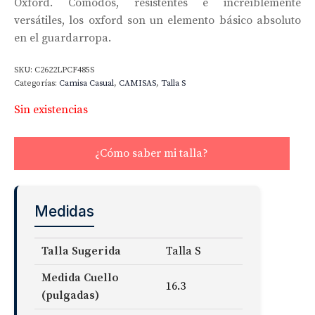
Oxford. Cómodos, resistentes e increíblemente
versátiles, los oxford son un elemento básico absoluto
en el guardarropa.
SKU:
C2622LPCF485S
Categorías:
Camisa Casual
,
CAMISAS
,
Talla S
Sin existencias
¿Cómo saber mi talla?
Medidas
Talla Sugerida
Talla S
Medida Cuello
16.3
(pulgadas)