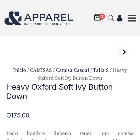
Inicio
/
CAMISAS
/
Camisa Casual
/
Talla S
/ Heavy
Oxford Soft Ivy Button Down
Heavy Oxford Soft Ivy Button
Down
Non-Iron Supima Twill
Fabric
Q
175.00
Q
175.00
+
AGREGAR
Todo hombre debería tener una camisa