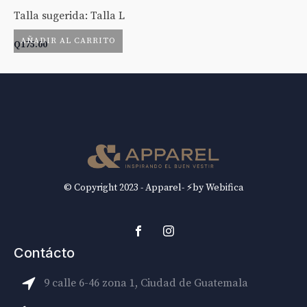
Talla sugerida: Talla L
Ta
AÑADIR AL CARRITO
Q
175.00
Q
© Copyright 2023 - Apparel- ⚡by Webifica
Contácto
9 calle 6-46 zona 1, Ciudad de Guatemala