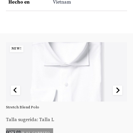
Hecho en
Vietnam
NEW!
Stretch Blend Polo
St
Talla sugerida: Talla L
Ta
Q
175.00
Q