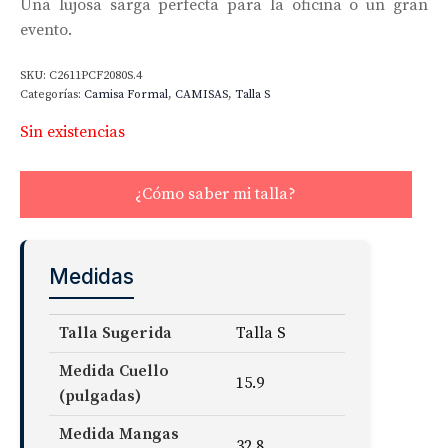
Una lujosa sarga perfecta para la oficina o un gran
evento.
SKU:
C2611PCF2080S.4
Categorías:
Camisa Formal
,
CAMISAS
,
Talla S
Sin existencias
¿Cómo saber mi talla?
Medidas
Talla Sugerida
Talla S
Medida Cuello
15.9
(pulgadas)
Medida Mangas
32.8