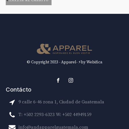
AÑADIR AL CARRITO
© Copyright 2023 - Apparel- ⚡by Webifica
Contácto
9 calle 6-46 zona 1, Ciudad de Guatemala
T: +502 2293-6323
W: +502 44949159
info@andapparelguatemala.com