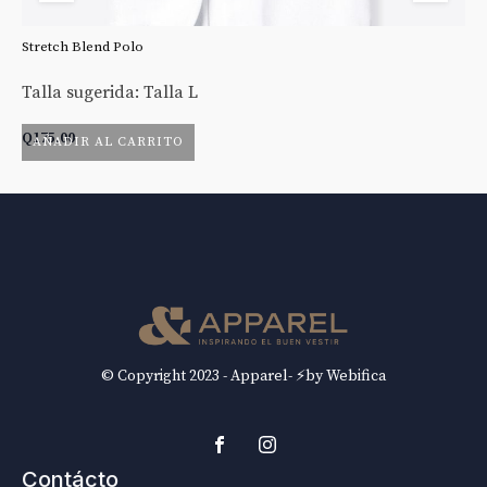
Stretch Blend Polo
St
Talla sugerida: Talla L
Ta
Q
175.00
Q
AÑADIR AL CARRITO
© Copyright 2023 - Apparel- ⚡by Webifica
Contácto