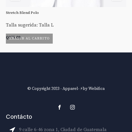
Stretch Blend Polo
St
Talla sugerida: Talla L
Ta
Q
175.00
Q
AÑADIR AL CARRITO
© Copyright 2023 - Apparel- ⚡by Webifica
Contácto
9 calle 6-46 zona 1, Ciudad de Guatemala