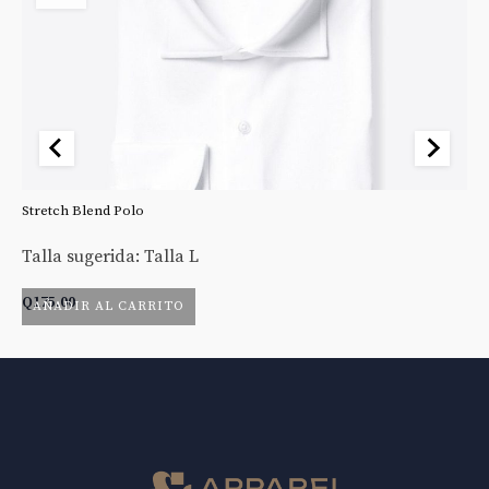
Stretch Blend Polo
St
Talla sugerida: Talla L
Ta
Q
175.00
Q
AÑADIR AL CARRITO