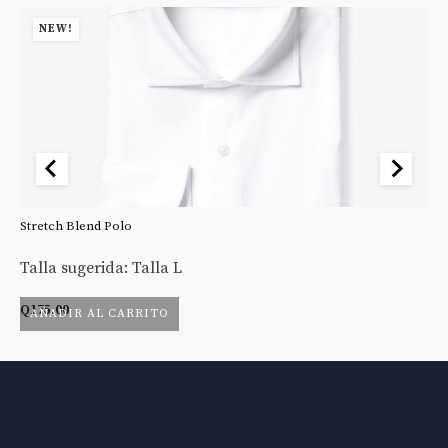
NEW!
Stretch Blend Polo
St
Talla sugerida: Talla L
Ta
Q
175.00
Q
AÑADIR AL CARRITO