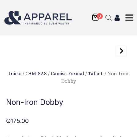
Inicio
/
CAMISAS
/
Camisa Formal
/
Talla L
/ Non-Iron
Dobby
Non-Iron Supima Twill
Non-Iron Dobby
Fabric
Q
175.00
Q
175.00
+
AGREGAR