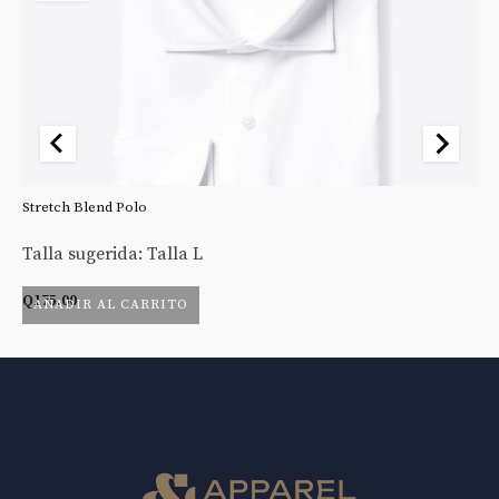
Stretch Blend Polo
St
Talla sugerida: Talla L
Ta
Q
175.00
Q
AÑADIR AL CARRITO