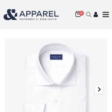
Mayfair Wrinkle-
Resistant Twill Fabric
Q
175.00
+
AGREGAR