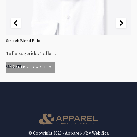
Stretch Blend Polo
St
Talla sugerida: Talla L
Ta
Q
175.00
Q
AÑADIR AL CARRITO
© Copyright 2023 - Apparel- ⚡by Webifica