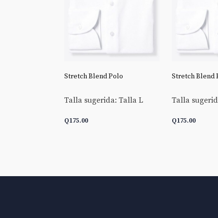
 Goldline End-
Stretch Blend Polo
Stretch Blend 
Talla sugerida: Talla L
Talla sugerid
da: Talla L
Q
175.00
Q
175.00
 CARRITO
AÑADIR AL CARRITO
AÑADIR AL 