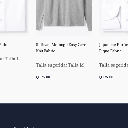
Polo
Sullivan Melange Easy Care
Japanese Perfo
Knit Fabric
Pique Fabric
a: Talla L
Talla sugerida: Talla M
Talla sugerida
Q
175.00
Q
175.00
CARRITO
AÑADIR AL CARRITO
AÑADIR AL C