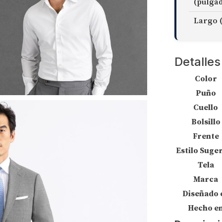
(pulga
Largo 
Detalles
Color
Puño
Cuello
Bolsillo
Frente
Estilo Suge
Tela
Marca
Diseñado 
Hecho e