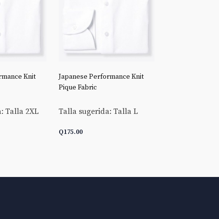
rmance Knit
Japanese Performance Knit
Stretch Broadclo
Pique Fabric
Talla sugerida:
: Talla 2XL
Talla sugerida: Talla L
Q
175.00
Q
175.00
ARRITO
AÑADIR AL CARRITO
AÑADIR AL C