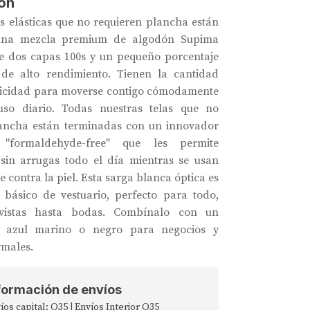
ón
as elásticas que no requieren plancha están
una mezcla premium de algodón Supima
e dos capas 100s y un pequeño porcentaje
de alto rendimiento. Tienen la cantidad
sticidad para moverse contigo cómodamente
uso diario. Todas nuestras telas que no
lancha están terminadas con un innovador
o "formaldehyde-free" que les permite
sin arrugas todo el día mientras se usan
contra la piel. Esta sarga blanca óptica es
básico de vestuario, perfecto para todo,
evistas hasta bodas. Combínalo con un
je azul marino o negro para negocios y
rmales.
formación de envíos
íos capital: Q35 | Envíos Interior Q35