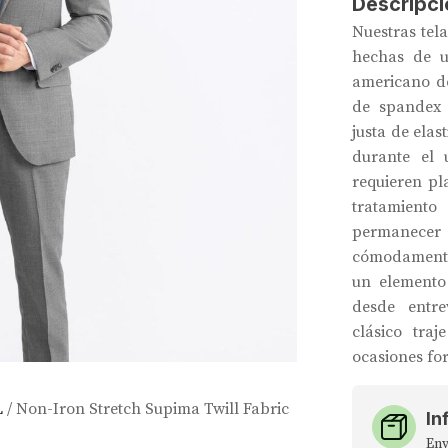
Descripci
Nuestras tel
hechas de 
americano d
de spandex 
justa de ela
durante el 
requieren p
tratamient
permanecer 
cómodamente 
un elemento 
desde entr
clásico tra
ocasiones fo
L
/ Non-Iron Stretch Supima Twill Fabric
In
Env