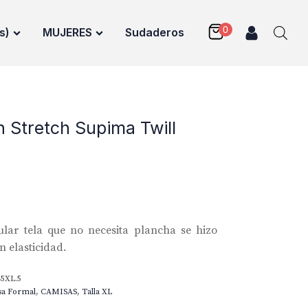
s)
MUJERES
Sudaderos
n Stretch Supima Twill
lar tela que no necesita plancha se hizo
 elasticidad.
5XL.5
sa Formal
,
CAMISAS
,
Talla XL