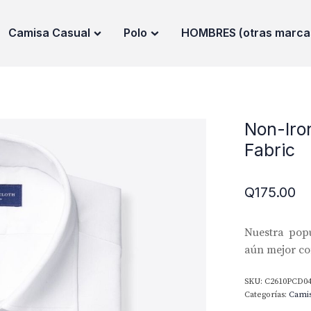
Camisa Casual
Polo
HOMBRES (otras marca
Non-Iro
Fabric
Q
175.00
Nuestra popu
aún mejor con
SKU:
C2610PCD04
Categorías:
Cami