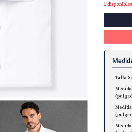
1 disponibles
Non-
Iron
Stretch
Supima
Twill
Fabric
cantidad
Medid
Talla S
Medida
(pulga
Medida
(pulga
Medida