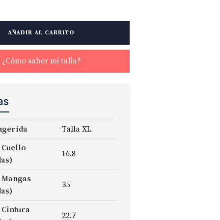
AÑADIR AL CARRITO
¿Cómo saber mi talla?
as
ugerida
Talla XL
 Cuello
16.8
das)
 Mangas
35
das)
 Cintura
22.7