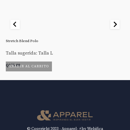
Stretch Blend Polo
St
Talla sugerida: Talla L
Ta
Q
175.00
Q
AÑADIR AL CARRITO
© Copyright 2023 - Apparel- ⚡by Webifica