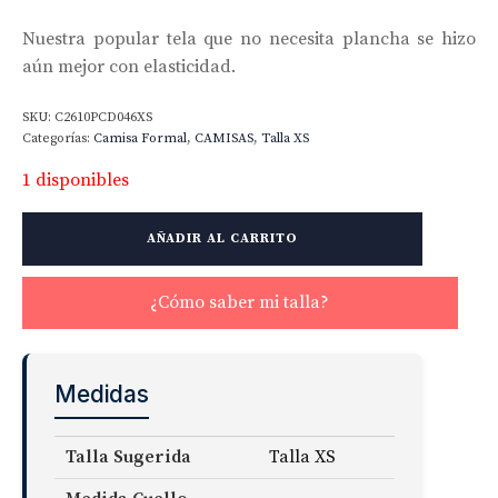
Nuestra popular tela que no necesita plancha se hizo
aún mejor con elasticidad.
SKU:
C2610PCD046XS
Categorías:
Camisa Formal
,
CAMISAS
,
Talla XS
1 disponibles
Non-
AÑADIR AL CARRITO
Iron
Stretch
Supima
¿Cómo saber mi talla?
Twill
Fabric
cantidad
Medidas
Talla Sugerida
Talla XS