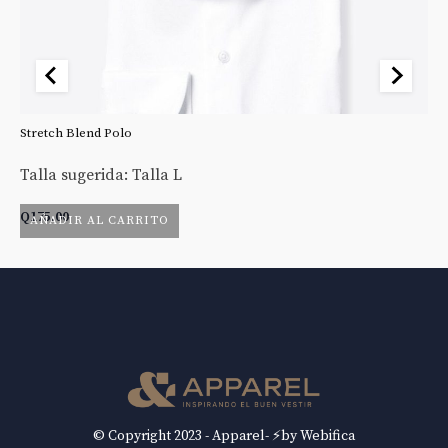
Stretch Blend Polo
St
Talla sugerida: Talla L
Ta
Q
175.00
Q
AÑADIR AL CARRITO
© Copyright 2023 - Apparel- ⚡by Webifica