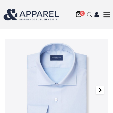
Thomas Mason Luxury
Broadcloth Fabric
Q
224.50
+
AGREGAR