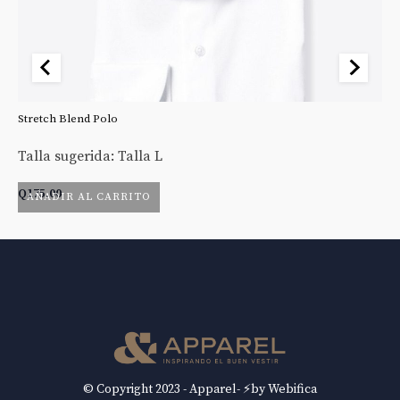
Stretch Blend Polo
St
Talla sugerida: Talla L
Ta
Q
175.00
Q
AÑADIR AL CARRITO
© Copyright 2023 - Apparel- ⚡by Webifica