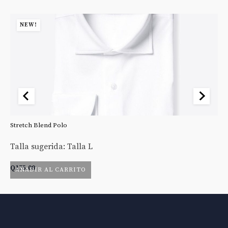
NEW!
Stretch Blend Polo
St
Talla sugerida: Talla L
Ta
Q
175.00
Q
AÑADIR AL CARRITO