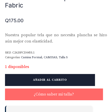
Fabric
Q
175.00
Nuestra popular tela que no necesita plancha se hizo
aún mejor con elasticidad.
SKU:
C2620PCD045S.1
Categorías:
Camisa Formal
,
CAMISAS
,
Talla S
1 disponibles
Non-
AÑADIR AL CARRITO
Iron
Stretch
Supima
¿Cómo saber mi talla?
Twill
Fabric
cantidad