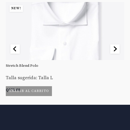
NEW!
Stretch Blend Polo
St
Talla sugerida: Talla L
Ta
Q
175.00
Q
AÑADIR AL CARRITO