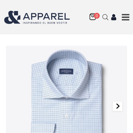
Lafayette Twill Fabric
Q
175.00
+
AGREGAR