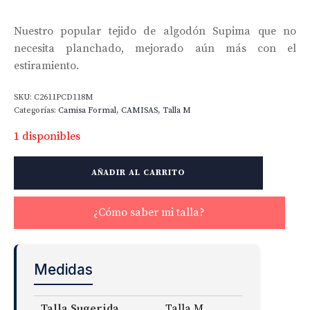
Nuestro popular tejido de algodón Supima que no
necesita planchado, mejorado aún más con el
estiramiento.
SKU:
C2611PCD118M
Categorías:
Camisa Formal
,
CAMISAS
,
Talla M
1 disponibles
Non-
AÑADIR AL CARRITO
Iron
Stretch
Tattersall
¿Cómo saber mi talla?
Fabric
cantidad
Medidas
Talla Sugerida
Talla M