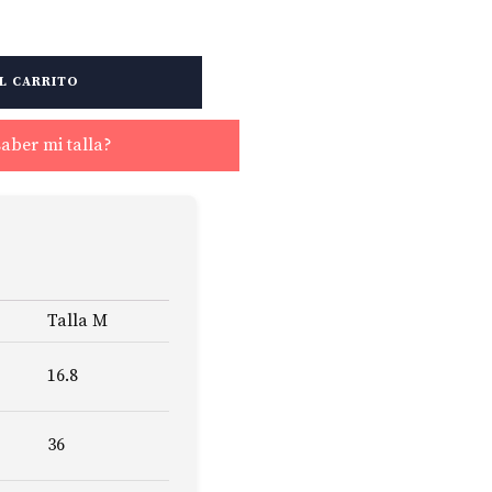
L CARRITO
aber mi talla?
Talla M
16.8
36