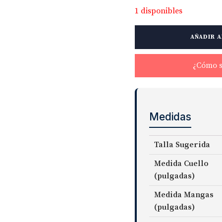
1 disponibles
Non-
AÑADIR A
Iron
Supima
Royal
¿Cómo s
Oxford
French
Cuff
cantidad
Medidas
Talla Sugerida
Medida Cuello
(pulgadas)
Medida Mangas
(pulgadas)