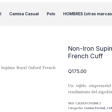
l
Camisa Casual
Polo
HOMBRES (otras marcas
Non-Iron Supi
French Cuff
 Supima Royal Oxford French
Q
175.00
Un tejido empresaria
rendimiento del algodó
SKU:
C2620LPCD028M.2
Categorías:
Camisa Formal
,
CA