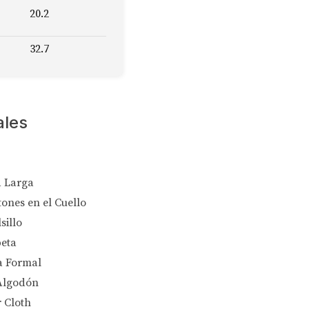
20.2
32.7
ales
 Larga
tones en el Cuello
sillo
peta
a Formal
Algodón
 Cloth