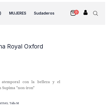
)
MUJERES
Sudaderos
ma Royal Oxford
l atemporal con la belleza y el
n Supima "non-iron"
MISAS
,
Talla M