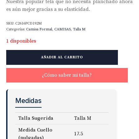
Nuestra popular tela que no necesita planchado ahora
es aún mejor gracias a su elasticidad.
SKU:
C2616PCD192M
Categorías:
Camisa Formal
,
CAMISAS
,
Talla M
1 disponibles
Non-
AÑADIR AL CARRITO
Iron
Supima
Stretch
¿Cómo saber mi talla?
Twill
cantidad
Medidas
Talla Sugerida
Talla M
Medida Cuello
17.5
(pulgadas)