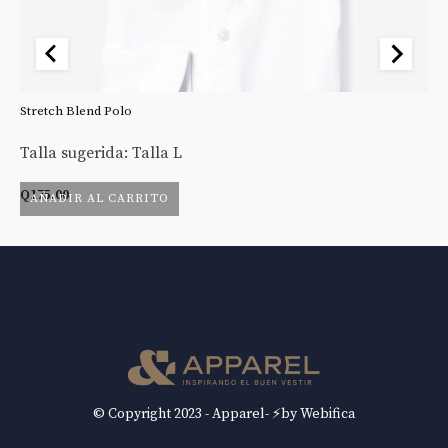
Stretch Blend Polo
St
Talla sugerida: Talla L
Ta
Q
175.00
Q
AÑADIR AL CARRITO
© Copyright 2023 - Apparel- ⚡by Webifica