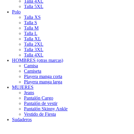
Talla 4XL
Talla 5XL
Polo
Talla XS
Talla S
Talla M
Talla L
Talla XL
Talla 2XL
Talla 3XL
Talla 4XL
HOMBRES (otras marcas)
Camisa
Camiseta
Playera manga corta
Playera manga larga
MUJERES
Jeans
Pantalón Cargo
Pantalón de vestir
Pantalón Skinny Ankle
Vestido de Fiesta
Sudaderos