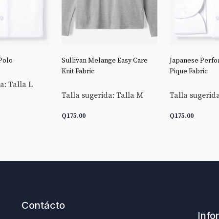
Polo
Sullivan Melange Easy Care
Japanese Perfo
Knit Fabric
Pique Fabric
a: Talla L
Talla sugerida: Talla M
Talla sugerida
Q
175.00
Q
175.00
CARRITO
AÑADIR AL CARRITO
AÑADIR AL C
Contácto
Info