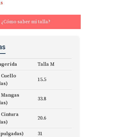
as
¿Cómo saber mi talla?
as
ugerida
Talla M
 Cuello
15.5
das)
 Mangas
33.8
das)
 Cintura
20.6
das)
(pulgadas)
31