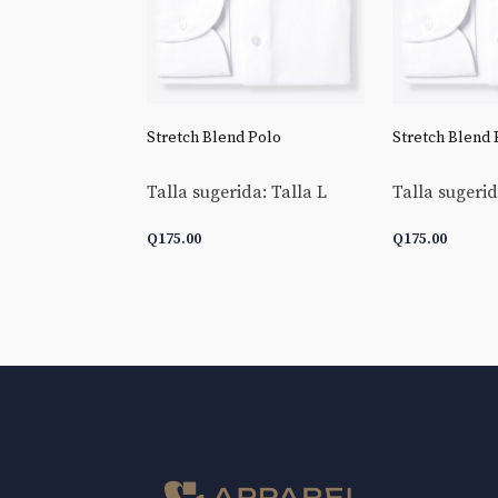
 Goldline End-
Stretch Blend Polo
Stretch Blend 
Talla sugerida: Talla L
Talla sugerid
da: Talla L
Q
175.00
Q
175.00
 CARRITO
AÑADIR AL CARRITO
AÑADIR AL 