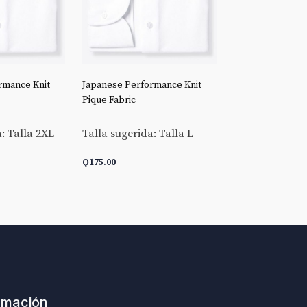
rmance Knit
Japanese Performance Knit
Stretch Broadclo
Pique Fabric
Talla sugerida:
: Talla 2XL
Talla sugerida: Talla L
Q
175.00
Q
175.00
ARRITO
AÑADIR AL CARRITO
AÑADIR AL C
rmación