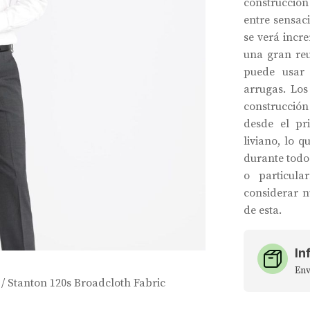
construcción
entre sensac
se verá incre
una gran reu
puede usar
arrugas. Los
construcción
desde el pr
liviano, lo 
durante todo
o particula
considerar n
de esta.
In
Env
/ Stanton 120s Broadcloth Fabric