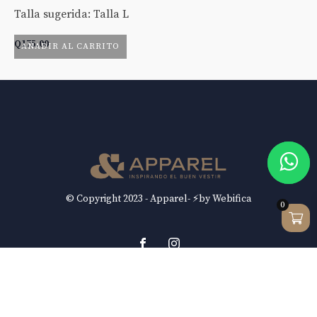
Talla sugerida: Talla L
Ta
Q
175.00
Q
AÑADIR AL CARRITO
© Copyright 2023 - Apparel- ⚡by Webifica
0
Contácto
9 calle 6-46 zona 1, Ciudad de Guatemala