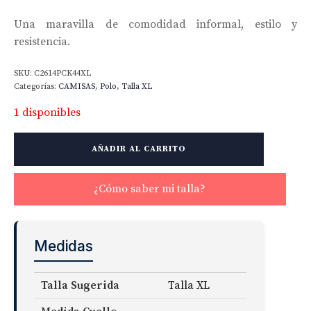
Una maravilla de comodidad informal, estilo y
resistencia.
SKU:
C2614PCK44XL
Categorías:
CAMISAS
,
Polo
,
Talla XL
1 disponibles
Sullivan
AÑADIR AL CARRITO
Melange
Easy
Care
¿Cómo saber mi talla?
Knit
Fabric
cantidad
Medidas
Talla Sugerida
Talla XL