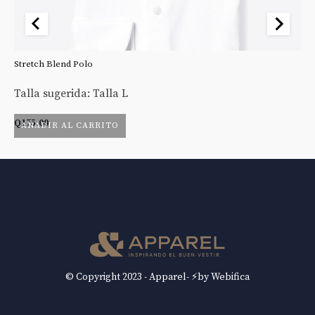
Stretch Blend Polo
St
Talla sugerida: Talla L
Ta
Q
175.00
Q
AÑADIR AL CARRITO
© Copyright 2023 - Apparel- ⚡by Webifica