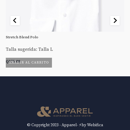
Stretch Blend Polo
St
Talla sugerida: Talla L
Ta
Q
175.00
Q
AÑADIR AL CARRITO
© Copyright 2023 - Apparel- ⚡by Webifica