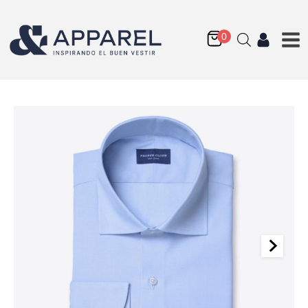
Thomas Mason Luxury
Broadcloth Fabric
Q
224.50
+
AGREGAR