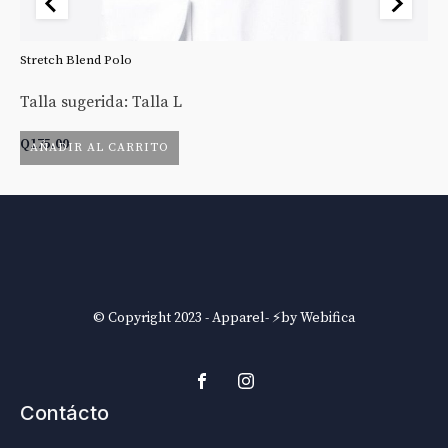
Stretch Blend Polo
St
Talla sugerida: Talla L
Ta
Q
175.00
Q
AÑADIR AL CARRITO
© Copyright 2023 - Apparel- ⚡by Webifica
Contácto