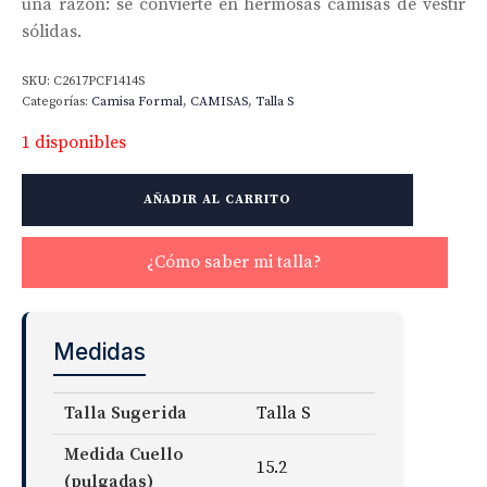
una razón: se convierte en hermosas camisas de vestir
sólidas.
SKU:
C2617PCF1414S
Categorías:
Camisa Formal
,
CAMISAS
,
Talla S
1 disponibles
The
AÑADIR AL CARRITO
Stanton
120s
Broadcloth
¿Cómo saber mi talla?
Shirt
cantidad
Medidas
Talla Sugerida
Talla S
Medida Cuello
15.2
(pulgadas)