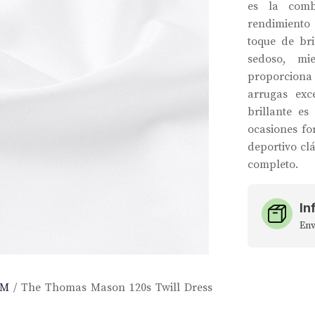
es la comb
rendimiento 
toque de br
sedoso, mi
proporcion
arrugas exc
brillante e
ocasiones fo
deportivo cl
completo.
In
Env
 M
/ The Thomas Mason 120s Twill Dress