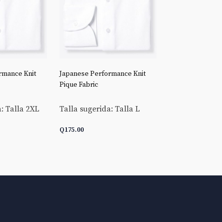
rmance Knit
Japanese Performance Knit
Stretch Broadclo
Pique Fabric
Talla sugerida:
: Talla 2XL
Talla sugerida: Talla L
Q
175.00
Q
175.00
ARRITO
AÑADIR AL CARRITO
AÑADIR AL C