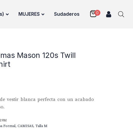
s)
MUJERES
Sudaderos
mas Mason 120s Twill
irt
de vestir blanca perfecta con un acabado
so.
219M
sa Formal
,
CAMISAS
,
Talla M