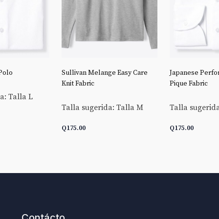
Polo
Sullivan Melange Easy Care
Japanese Perfo
Knit Fabric
Pique Fabric
a: Talla L
Talla sugerida: Talla M
Talla sugerida
Q
175.00
Q
175.00
CARRITO
AÑADIR AL CARRITO
AÑADIR AL C
Contácto