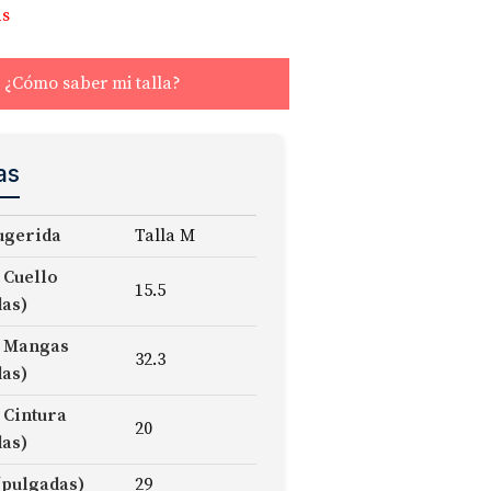
as
¿Cómo saber mi talla?
as
ugerida
Talla M
 Cuello
15.5
das)
 Mangas
32.3
das)
 Cintura
20
das)
(pulgadas)
29