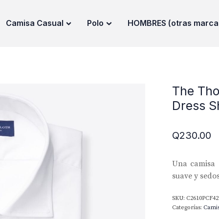
Camisa Casual
Polo
HOMBRES (otras marca
The Tho
Dress Sh
Q
230.00
Una camisa 
suave y sedo
SKU:
C2610PCF4
Categorías:
Cami