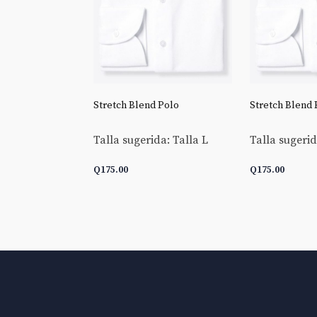
 Goldline End-
Stretch Blend Polo
Stretch Blend 
Talla sugerida: Talla L
Talla sugerid
da: Talla L
Q
175.00
Q
175.00
 CARRITO
AÑADIR AL CARRITO
AÑADIR AL 