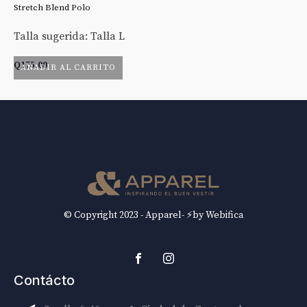
Stretch Blend Polo
St
Talla sugerida: Talla L
Ta
Q
175.00
Q
AÑADIR AL CARRITO
© Copyright 2023 - Apparel- ⚡by Webifica
Contácto