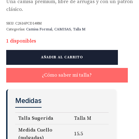
Una camisa premium, libre de arrugas y con un patrón
clásico.
SKU:
C2616PCD148M
Categorías:
Camisa Formal
,
CAMISAS
,
Talla M
1 disponibles
The
AÑADIR AL CARRITO
Thomas
Mason
Non-
¿Cómo saber mi talla?
Iron
Shirt
cantidad
Medidas
Talla Sugerida
Talla M
Medida Cuello
15.5
(pulgadas)