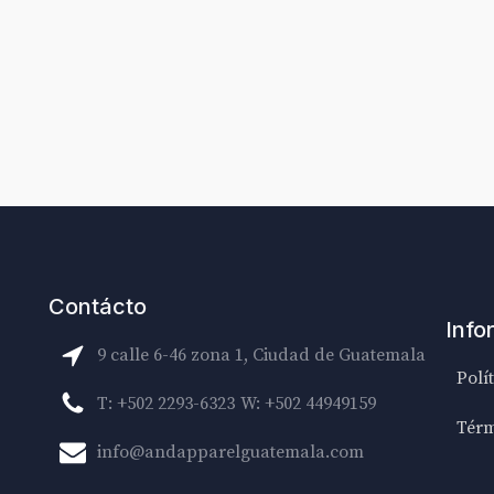
Contácto
Info
9 calle 6-46 zona 1, Ciudad de Guatemala
Polí
T: +502 2293-6323
W: +502 44949159
Térm
info@andapparelguatemala.com