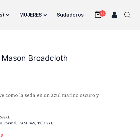
s)
MUJERES
Sudaderos
Mason Broadcloth
e como la seda en un azul marino oscuro y
692XL
sa Formal
,
CAMISAS
,
Talla 2XL
as