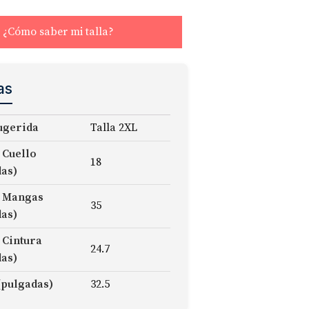
¿Cómo saber mi talla?
as
ugerida
Talla 2XL
 Cuello
18
das)
 Mangas
35
das)
 Cintura
24.7
das)
(pulgadas)
32.5