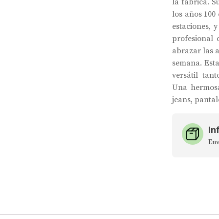
la fábrica. S
los años 100 
estaciones, 
profesional 
abrazar las 
semana. Esta
versátil ta
Una hermosa
jeans, pantal
In
Env