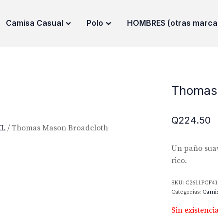
Camisa Casual
Polo
HOMBRES (otras marca
Thomas 
Q
224.50
XL
/ Thomas Mason Broadcloth
Un paño suav
rico.
SKU:
C2611PCF41
Categorías:
Cami
Sin existenci