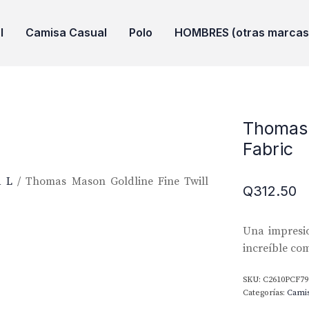
l
Camisa Casual
Polo
HOMBRES (otras marcas
Thomas 
Fabric
a L
/ Thomas Mason Goldline Fine Twill
Q
312.50
Una impresio
increíble co
SKU:
C2610PCF79
Categorías:
Cami