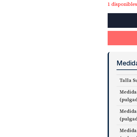
1 disponibles
Thomas
Mason
Goldline
Fine
Twill
Fabric
cantidad
Medid
Talla S
Medida
(pulga
Medida
(pulga
Medida