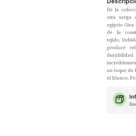
Descripci
De la colec
esta sarga 
egipcio Giza
de la cons
tejido. Debid
produce te
durabilida
increíblemen
un toque de 
el blanco. Pe
In
Env