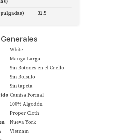
das)
(pulgadas)
31.5
 Generales
White
Manga Larga
Sin Botones en el Cuello
Sin Bolsillo
Sin tapeta
rido
Camisa Formal
100% Algodón
Proper Cloth
en
Nueva York
n
Vietnam