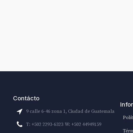
Contácto
Info
9 calle 6-46 zona 1, Ciudad de Guatemala
Polí
T: +502 2293-6323
W: +502 44949159
Térm