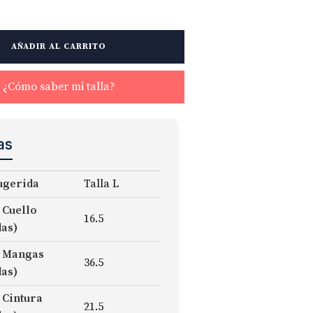
AÑADIR AL CARRITO
¿Cómo saber mi talla?
as
ugerida
Talla L
 Cuello
16.5
das)
 Mangas
36.5
das)
 Cintura
21.5