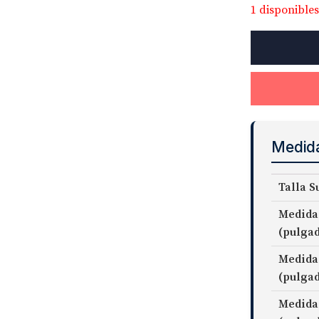
1 disponibles
Thomas
Mason
Goldline
Fine
Twill
Fabric
cantidad
Medid
Talla S
Medida
(pulga
Medida
(pulga
Medida