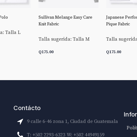
Polo
Sullivan Melange Easy Care
Japanese Perfo
Knit Fabric
Pique Fabric
a: Talla L
Talla sugerida: Talla M
Talla sugerida
Q
175.00
Q
175.00
CARRITO
AÑADIR AL CARRITO
AÑADIR AL C
Contácto
Info
9 calle 6-46 zona 1, Ciudad de Guatemala
Polí
T: +502 2293-6323
W: +502 44949159