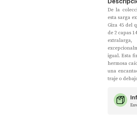
Descripci
De la colec
esta sarga ex
Giza 45 del 
de 2 capas 14
extralarg
excepciona
igual. Esta f
hermosa caída
una encantad
traje o deba
In
Env