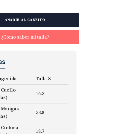
AÑADIR AL CARRITO
¿Cómo saber mi talla?
as
ugerida
Talla S
 Cuello
16.3
das)
 Mangas
33.8
das)
 Cintura
18.7