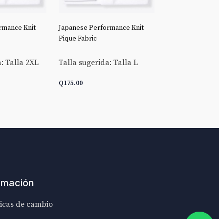
rmance Knit
Japanese Performance Knit
Stretch Broadclo
Pique Fabric
Talla sugerida:
: Talla 2XL
Talla sugerida: Talla L
Q
175.00
Q
175.00
ARRITO
AÑADIR AL CARRITO
AÑADIR AL C
rmación
ticas de cambio