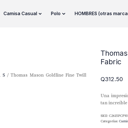
Camisa Casual
Polo
HOMBRES (otras marca
Thomas 
Fabric
a S
/ Thomas Mason Goldline Fine Twill
Q
312.50
Una impresio
tan increíble
SKU:
C2615PCF93
Categorías:
Cami