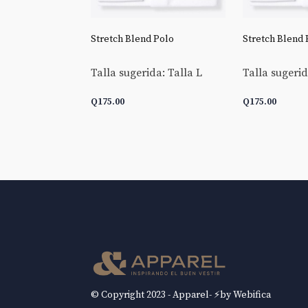
 Goldline End-
Stretch Blend Polo
Stretch Blend 
Talla sugerida: Talla L
Talla sugerid
da: Talla L
Q
175.00
Q
175.00
 CARRITO
AÑADIR AL CARRITO
AÑADIR AL 
© Copyright 2023 - Apparel- ⚡by Webifica