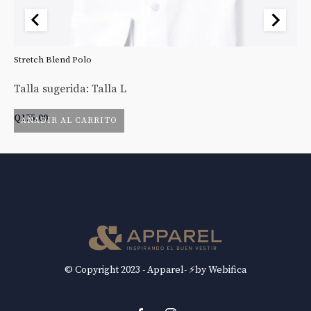
Stretch Blend Polo
St
Talla sugerida: Talla L
Ta
Q
175.00
Q
AÑADIR AL CARRITO
© Copyright 2023 - Apparel- ⚡by Webifica