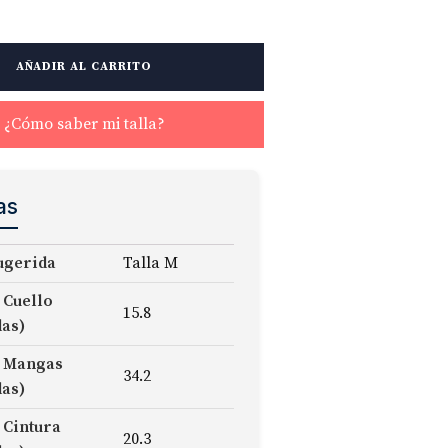
AÑADIR AL CARRITO
¿Cómo saber mi talla?
as
ugerida
Talla M
 Cuello
15.8
das)
 Mangas
34.2
das)
 Cintura
20.3