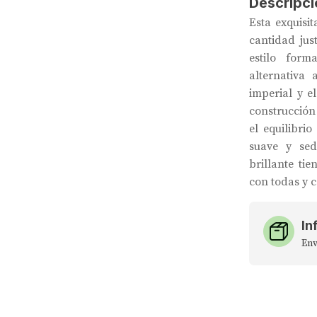
Descripci
Esta exquisi
cantidad jus
estilo for
alternativa 
imperial y e
construcción
el equilibri
suave y se
brillante ti
con todas y 
In
Env