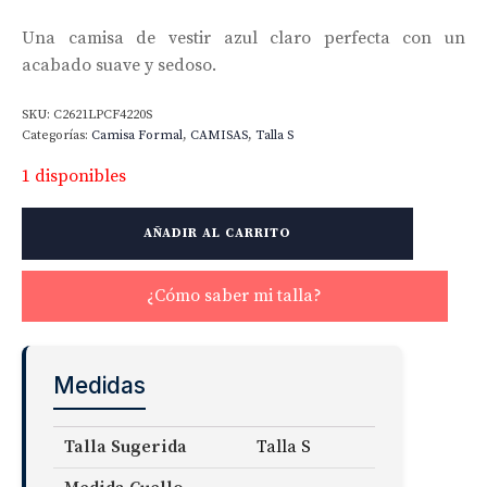
Una camisa de vestir azul claro perfecta con un
acabado suave y sedoso.
SKU:
C2621LPCF4220S
Categorías:
Camisa Formal
,
CAMISAS
,
Talla S
1 disponibles
Thomas
AÑADIR AL CARRITO
Mason
WR
120s
¿Cómo saber mi talla?
Twill
Fabric
cantidad
Medidas
Talla Sugerida
Talla S