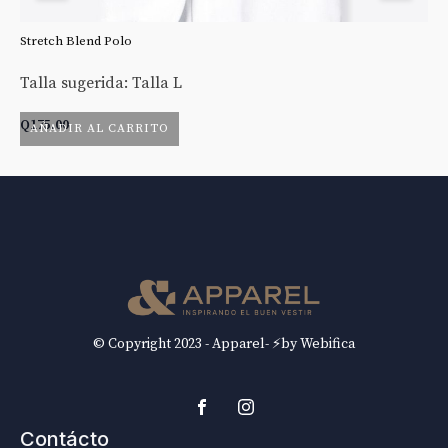
Stretch Blend Polo
St
Talla sugerida: Talla L
Ta
Q
175.00
Q
AÑADIR AL CARRITO
© Copyright 2023 - Apparel- ⚡by Webifica
Contácto