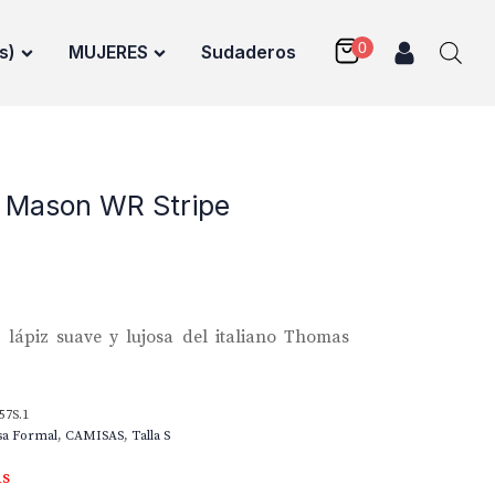
s)
MUJERES
Sudaderos
 Mason WR Stripe
lápiz suave y lujosa del italiano Thomas
57S.1
sa Formal
,
CAMISAS
,
Talla S
as