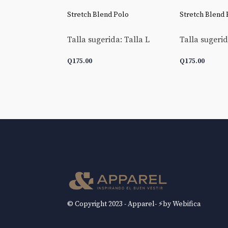
 Goldline End-
Stretch Blend Polo
Stretch Blend 
Talla sugerida: Talla L
Talla sugerid
da: Talla L
Q
175.00
Q
175.00
 CARRITO
AÑADIR AL CARRITO
AÑADIR AL 
© Copyright 2023 - Apparel- ⚡by Webifica