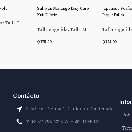
Polo
Sullivan Melange Easy Care
Japanese Perfo
Knit Fabric
Pique Fabric
a: Talla L
Talla sugerida: Talla M
Talla sugerida
Q
175.00
Q
175.00
CARRITO
AÑADIR AL CARRITO
AÑADIR AL C
Contácto
Info
9 calle 6-46 zona 1, Ciudad de Guatemala
Polí
T: +502 2293-6323
W: +502 44949159
Térm