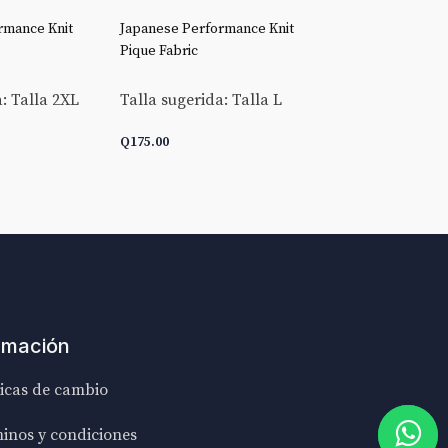
rmance Knit
Japanese Performance Knit
Stretch Broadclo
Pique Fabric
Talla sugerida:
: Talla 2XL
Talla sugerida: Talla L
Q
175.00
Q
175.00
ARRITO
AÑADIR AL CARRITO
AÑADIR AL C
rmación
ticas de cambio
inos y condiciones