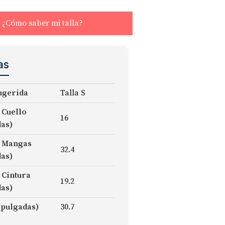
¿Cómo saber mi talla?
as
ugerida
Talla S
 Cuello
16
das)
 Mangas
32.4
das)
 Cintura
19.2
das)
(pulgadas)
30.7