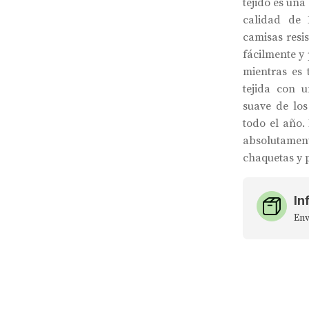
tejido es una
calidad de 
camisas resis
fácilmente y
mientras es 
tejida con 
suave de lo
todo el año. 
absolutamen
chaquetas y p
In
Env