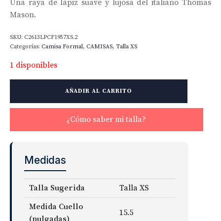
Una raya de lápiz suave y lujosa del italiano Thomas
Mason.
SKU:
C2613LPCF1957XS.2
Categorías:
Camisa Formal
,
CAMISAS
,
Talla XS
1 disponibles
Thomas
AÑADIR AL CARRITO
Mason
WR
Stripe
¿Cómo saber mi talla?
cantidad
Medidas
Talla Sugerida
Talla XS
Medida Cuello
15.5
(pulgadas)