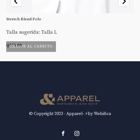
Stretch Blend Polo
St
Talla sugerida: Talla L
Ta
Q
175.00
Q
AÑADIR AL CARRITO
© Copyright 2023 - Apparel- ⚡by Webifica